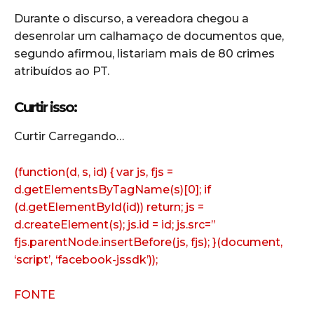
Durante o discurso, a vereadora chegou a
desenrolar um calhamaço de documentos que,
segundo afirmou, listariam mais de 80 crimes
atribuídos ao PT.
Curtir isso:
Curtir
Carregando…
(function(d, s, id) { var js, fjs =
d.getElementsByTagName(s)[0]; if
(d.getElementById(id)) return; js =
d.createElement(s); js.id = id; js.src=”
fjs.parentNode.insertBefore(js, fjs); }(document,
‘script’, ‘facebook-jssdk’));
FONTE