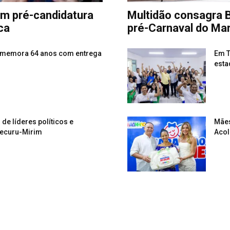
am pré-candidatura
Multidão consagra B
ca
pré-Carnaval do Ma
omemora 64 anos com entrega
Em T
esta
de líderes políticos e
Mães
pecuru-Mirim
Acol