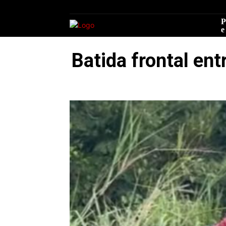
P
e
Batida frontal en