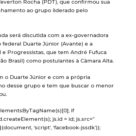
everton Rocha (PDT), que confirmou sua
inhamento ao grupo liderado pelo
nda será discutida com a ex-governadora
federal Duarte Júnior (Avante) e a
l e Progressistas, que tem André Fufuca
ão Brasil) como postulantes à Câmara Alta.
 o Duarte Júnior e com a própria
ho desse grupo e tem que buscar o menor
ou.
getElementsByTagName(s)[0]; if
.createElement(s); js.id = id; js.src=”
}(document, ‘script’, ‘facebook-jssdk’));