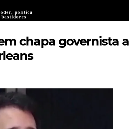
oder, política
 bastidores
m chapa governista a
rleans