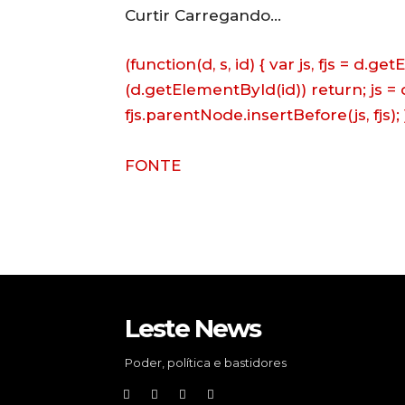
Curtir
Carregando…
(function(d, s, id) { var js, fjs = d.
(d.getElementById(id)) return; js = d
fjs.parentNode.insertBefore(js, fjs); 
FONTE
Leste News
Poder, política e bastidores