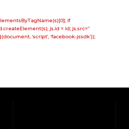
getElementsByTagName(s)[0]; if
.createElement(s); js.id = id; js.src=”
}(document, ‘script’, ‘facebook-jssdk’));