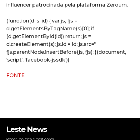
influencer patrocinada pela plataforma Zeroum.
(function(d, s, id) { var js, fjs =
d.getElementsByTagName(s)[0]; if
(d.getElementById(id)) return; js =
d.createElement(s); js.id = id; js.src=”
fjs.parentNode.insertBefore(js, fjs); }(document,
‘script’, ‘facebook-jssdk’));
FONTE
Leste News
Poder, política e bastidores