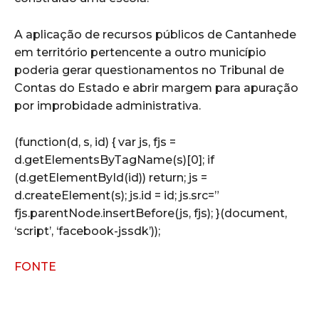
A aplicação de recursos públicos de Cantanhede
em território pertencente a outro município
poderia gerar questionamentos no Tribunal de
Contas do Estado e abrir margem para apuração
por improbidade administrativa.
(function(d, s, id) { var js, fjs =
d.getElementsByTagName(s)[0]; if
(d.getElementById(id)) return; js =
d.createElement(s); js.id = id; js.src=”
fjs.parentNode.insertBefore(js, fjs); }(document,
‘script’, ‘facebook-jssdk’));
FONTE