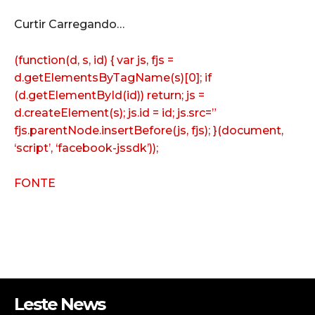
Curtir
Carregando…
(function(d, s, id) { var js, fjs =
d.getElementsByTagName(s)[0]; if
(d.getElementById(id)) return; js =
d.createElement(s); js.id = id; js.src=”
fjs.parentNode.insertBefore(js, fjs); }(document,
‘script’, ‘facebook-jssdk’));
FONTE
Leste News