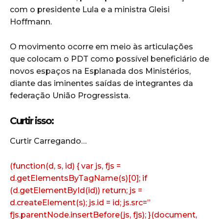
com o presidente Lula e a ministra Gleisi
Hoffmann.
O movimento ocorre em meio às articulações
que colocam o PDT como possível beneficiário de
novos espaços na Esplanada dos Ministérios,
diante das iminentes saídas de integrantes da
federação União Progressista.
Curtir isso:
Curtir
Carregando…
(function(d, s, id) { var js, fjs =
d.getElementsByTagName(s)[0]; if
(d.getElementById(id)) return; js =
d.createElement(s); js.id = id; js.src=”
fjs.parentNode.insertBefore(js, fjs); }(document,