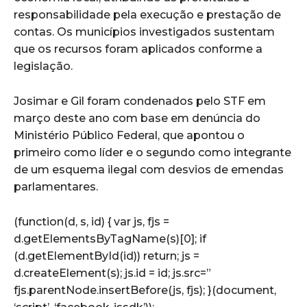
responsabilidade pela execução e prestação de
contas. Os municípios investigados sustentam
que os recursos foram aplicados conforme a
legislação.
Josimar e Gil foram condenados pelo STF em
março deste ano com base em denúncia do
Ministério Público Federal, que apontou o
primeiro como líder e o segundo como integrante
de um esquema ilegal com desvios de emendas
parlamentares.
(function(d, s, id) { var js, fjs =
d.getElementsByTagName(s)[0]; if
(d.getElementById(id)) return; js =
d.createElement(s); js.id = id; js.src=”
fjs.parentNode.insertBefore(js, fjs); }(document,