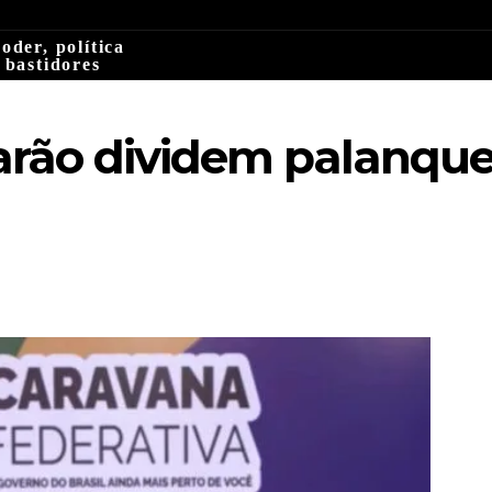
oder, política
 bastidores
rão dividem palanque