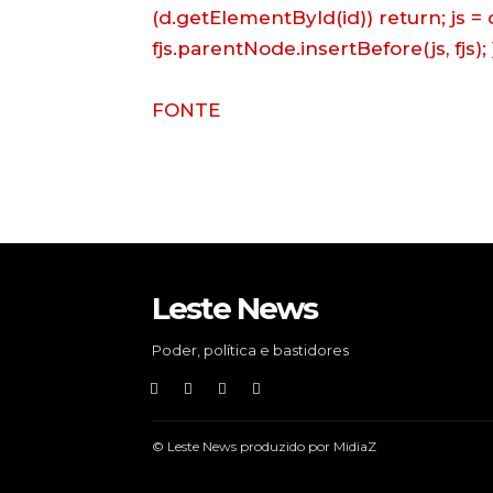
(d.getElementById(id)) return; js = d
fjs.parentNode.insertBefore(js, fjs); 
FONTE
Leste News
Poder, política e bastidores
© Leste News produzido por MidiaZ