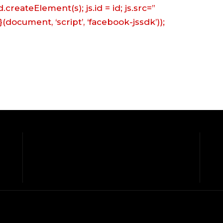
.createElement(s); js.id = id; js.src=”
}(document, ‘script’, ‘facebook-jssdk’));