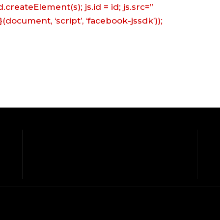
.createElement(s); js.id = id; js.src=”
}(document, ‘script’, ‘facebook-jssdk’));