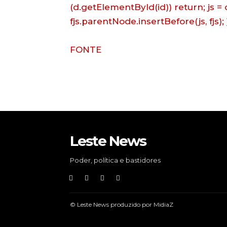
(d.getElementById(id)) return; js = d
fjs.parentNode.insertBefore(js, fjs); 
FONTE
Leste News
Poder, política e bastidores
© Leste News produzido por MidiaZ