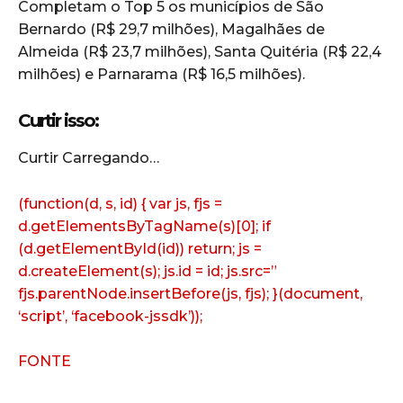
Completam o Top 5 os municípios de São
Bernardo (R$ 29,7 milhões), Magalhães de
Almeida (R$ 23,7 milhões), Santa Quitéria (R$ 22,4
milhões) e Parnarama (R$ 16,5 milhões).
Curtir isso:
Curtir
Carregando…
(function(d, s, id) { var js, fjs =
d.getElementsByTagName(s)[0]; if
(d.getElementById(id)) return; js =
d.createElement(s); js.id = id; js.src=”
fjs.parentNode.insertBefore(js, fjs); }(document,
‘script’, ‘facebook-jssdk’));
FONTE