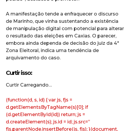
A manifestação tende a enfraquecer o discurso
de Marinho, que vinha sustentando a existência
de manipulação digital com potencial para alterar
o resultado das eleições em Caxias. O parecer,
embora ainda dependa de decisão do juiz da 4ª
Zona Eleitoral, indica uma tendência de
arquivamento do caso.
Curtir isso:
Curtir
Carregando…
(function(d, s, id) { var js, fjs =
d.getElementsByTagName(s)[0]; if
(d.getElementById(id)) return; js =
d.createElement(s); js.id = id; js.src=”
fjs.parentNode.insertBefore(js, fjs); }(document,