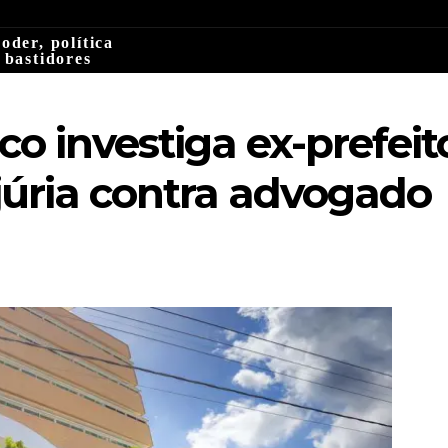
oder, política
 bastidores
ico investiga ex-prefei
júria contra advogado