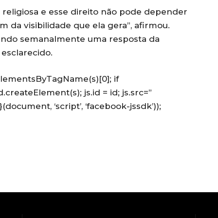
e religiosa e esse direito não pode depender
da visibilidade que ela gera”, afirmou.
brando semanalmente uma resposta da
 esclarecido.
getElementsByTagName(s)[0]; if
.createElement(s); js.id = id; js.src=”
}(document, ‘script’, ‘facebook-jssdk’));