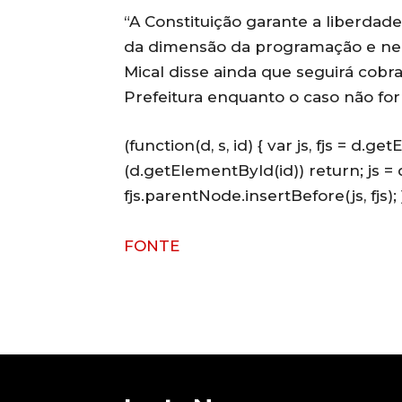
“A Constituição garante a liberdad
da dimensão da programação e nem 
Mical disse ainda que seguirá co
Prefeitura enquanto o caso não for
(function(d, s, id) { var js, fjs = d.
(d.getElementById(id)) return; js = d
fjs.parentNode.insertBefore(js, fjs); 
FONTE