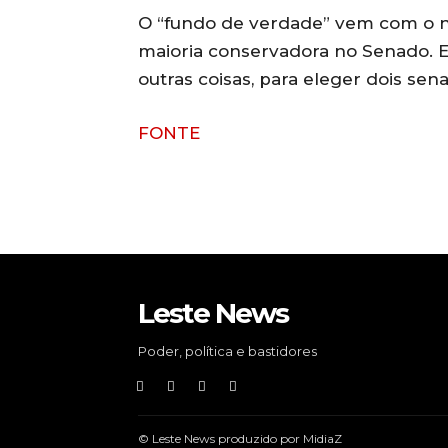
O “fundo de verdade” vem com o ní
maioria conservadora no Senado. Em
outras coisas, para eleger dois sen
FONTE
Leste News
Poder, política e bastidores
© Leste News produzido por MidiaZ