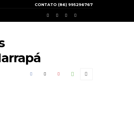
CONTATO (86) 995296767
s
Marrapá