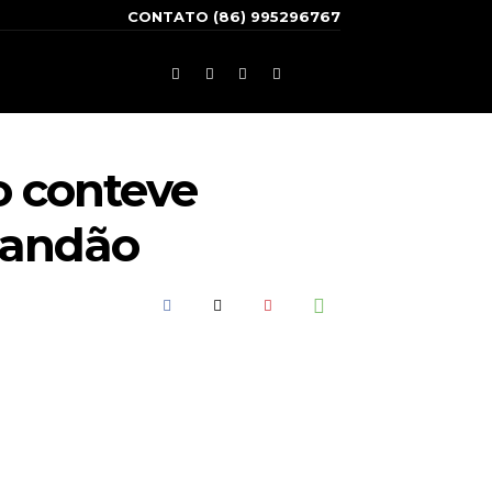
CONTATO (86) 995296767
o conteve
randão