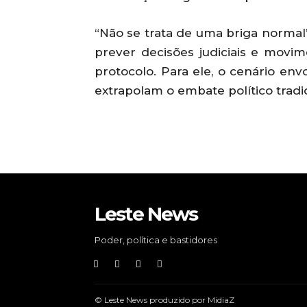
“Não se trata de uma briga normal”
prever decisões judiciais e mov
protocolo. Para ele, o cenário en
extrapolam o embate político tradic
Leste News
Poder, política e bastidores
© Leste News produzido por MidiaZ