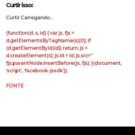
Curtir isso:
Curtir
Carregando…
(function(d, s, id) { var js, fjs =
d.getElementsByTagName(s)[0]; if
(d.getElementById(id)) return; js =
d.createElement(s); js.id = id; js.src=”
fjs.parentNode.insertBefore(js, fjs); }(document,
‘script’, ‘facebook-jssdk’));
FONTE