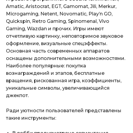
Amatic, Aristocrat, EGT, Gamomat, Jili, Merkur,
Microgaming, Netent, Novomatic, Play’n GO,
Quickspin, Retro Gaming, Spinomenal, Vivo
Gaming, Wazdan и прочих. Игры имеют
отчетливую картинку, неповторимое звуковое
оформление, визуальные спецэффекты.
Основная часть современных аппаратов
оснащены дополнительными возможностями.
Наиболее популярные: покупка
вознаграждений и этапов, бесплатные
вращения, рискованная игра, коэффициенты,
уникальные символы, увеличивающийся
джекпот.
Ради уютности пользователей представлены
такие инструменты: