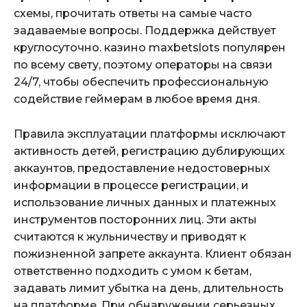
схемы, прочитать ответы на самые часто
задаваемые вопросы. Поддержка действует
круглосуточно. казино maxbetslots популярен
по всему свету, поэтому операторы на связи
24/7, чтобы обеспечить профессиональную
содействие геймерам в любое время дня.
Правила эксплуатации платформы исключают
активность детей, регистрацию дублирующих
аккаунтов, предоставление недостоверных
информации в процессе регистрации, и
использование личных данных и платежных
инструментов посторонних лиц. Эти акты
считаются к жульничеству и приводят к
пожизненной запрете аккаунта. Клиент обязан
ответственно подходить с умом к бетам,
задавать лимит убытка на день, длительность
на платформе. При обнаружении серьезных