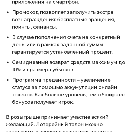
приложения на смартфон.
Промокод позволяет заполучить экстра
вознаграждения: бесплатные вращения,
поинты, финансы.
В случае пополнения счета на конкретный
день, или в рамках заданной суммы,
гарантируется установленный процент.
Семидневный возврат средств максимум до
10% из размера убытков.
Программа преданности – увеличение
статуса за помощью аккумуляции онлайн
токенов. Как больше уровень, тем обширнее
бонусов получает игрок.
В розыгрыше принимает участие всякий
желающий. Лотерейный талон можно
заполучить в качестве вознаграждения за