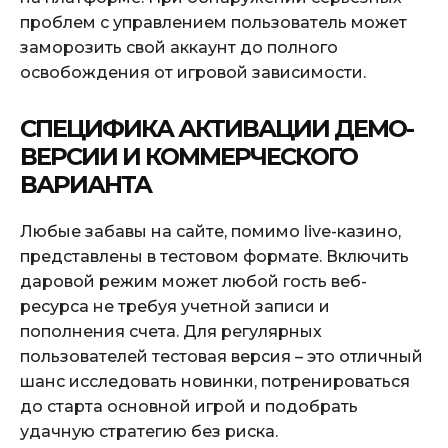
проблем с управлением пользователь может
заморозить свой аккаунт до полного
освобождения от игровой зависимости.
СПЕЦИФИКА АКТИВАЦИИ ДЕМО-
ВЕРСИИ И КОММЕРЧЕСКОГО
ВАРИАНТА
Любые забавы на сайте, помимо live-казино,
представлены в тестовом формате. Включить
даровой режим может любой гость веб-
ресурса не требуя учетной записи и
пополнения счета. Для регулярных
пользователей тестовая версия – это отличный
шанс исследовать новинки, потренироваться
до старта основной игрой и подобрать
удачную стратегию без риска.