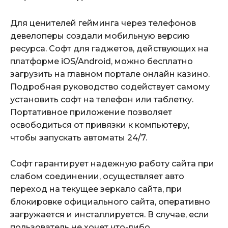
Для ценителей гейминга через телефонов
девелоперы создали мобильную версию
ресурса. Софт для гаджетов, действующих на
платформе iOS/Android, можно бесплатно
загрузить на главном портале онлайн казино.
Подробная руководство содействует самому
установить софт на телефон или таблетку.
Портативное приложение позволяет
освободиться от привязки к компьютеру,
чтобы запускать автоматы 24/7.
Софт гарантирует надежную работу сайта при
слабом соединении, осуществляет авто
переход на текущее зеркало сайта, при
блокировке официального сайта, оперативно
загружается и инсталлируется. В случае, если
пользователь не хочет что-либо