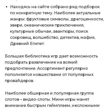
Находясь на сайте собрано ряд подборок
по конкретную тему. Наиболее актуальные
жанры: фруктовые символы, драгоценности,
звери, океанические приключения,
культурные обычаи, авантюры, поиск
сокровищ, волшебство, детектив, мафия,
Древний Египет.
Большая библиотека игр дает возможность
подобрать развлечение на всякий
предпочтение. Ассортимент регулярно
пополняется новшествами от популярных
провайдеров.
Наиболее обширная и популярная группа
слотов – видео-слоты. Мини-игры манят
внимание быстрым геймплеем, несложными