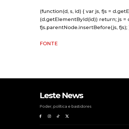
(function(d, s, id) { var js, fjs = d.
(d.getElementById(id)) return; js = d
fjs.parentNode.insertBefore(js, fjs); 
FONTE
Leste News
Poder, política e bastidores