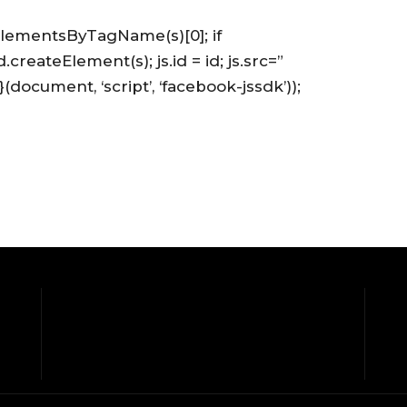
getElementsByTagName(s)[0]; if
.createElement(s); js.id = id; js.src=”
}(document, ‘script’, ‘facebook-jssdk’));