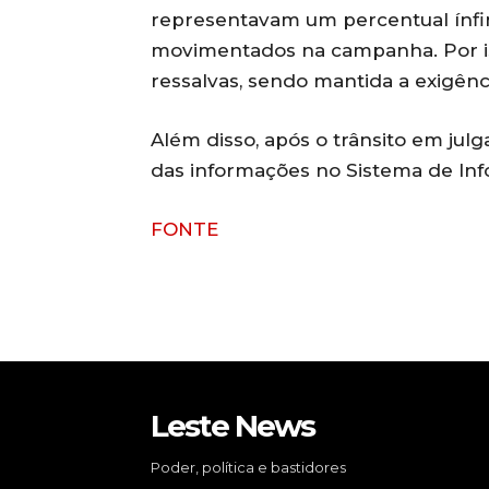
representavam um percentual ínfim
movimentados na campanha. Por is
ressalvas, sendo mantida a exigên
Além disso, após o trânsito em julg
das informações no Sistema de Info
FONTE
Leste News
Poder, política e bastidores