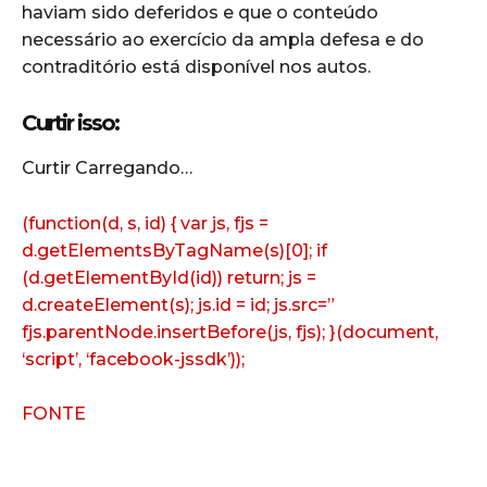
haviam sido deferidos e que o conteúdo
necessário ao exercício da ampla defesa e do
contraditório está disponível nos autos.
Curtir isso:
Curtir
Carregando…
(function(d, s, id) { var js, fjs =
d.getElementsByTagName(s)[0]; if
(d.getElementById(id)) return; js =
d.createElement(s); js.id = id; js.src=”
fjs.parentNode.insertBefore(js, fjs); }(document,
‘script’, ‘facebook-jssdk’));
FONTE