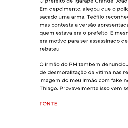
O prefeito de Igarapé Grande, João V
Em depoimento, alegou que o polic
sacado uma arma. Teófilo reconhec
mas contesta a versão apresentada
quem estava era o prefeito. E mesm
era motivo para ser assassinado de 
rebateu.
O irmão do PM também denunciou o
de desmoralização da vítima nas red
imagem do meu irmão com fake ne
Thiago. Provavelmente isso vem se
FONTE