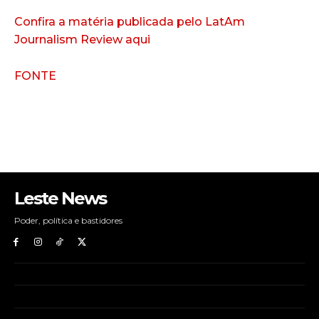
Confira a matéria publicada pelo LatAm
Journalism Review aqui
FONTE
Leste News
Poder, política e bastidores