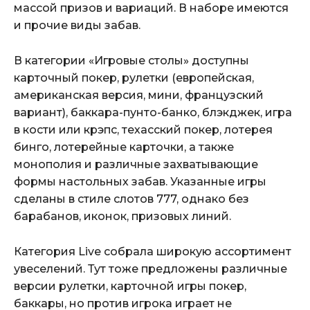
массой призов и вариаций. В наборе имеются
и прочие виды забав.
В категории «Игровые столы» доступны
карточный покер, рулетки (европейская,
американская версия, мини, французский
вариант), баккара-пунто-банко, блэкджек, игра
в кости или крэпс, техасский покер, лотерея
бинго, лотерейные карточки, а также
монополия и различные захватывающие
формы настольных забав. Указанные игры
сделаны в стиле слотов 777, однако без
барабанов, иконок, призовых линий.
Категория Live собрала широкую ассортимент
увеселений. Тут тоже предложены различные
версии рулетки, карточной игры покер,
баккары, но против игрока играет не