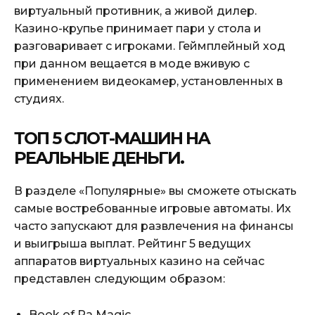
виртуальный противник, а живой дилер.
Казино-крупье принимает пари у стола и
разговаривает с игроками. Геймплейный ход
при данном вещается в моде вживую с
применением видеокамер, установленных в
студиях.
ТОП 5 СЛОТ-МАШИН НА
РЕАЛЬНЫЕ ДЕНЬГИ.
В разделе «Популярные» вы сможете отыскать
самые востребованные игровые автоматы. Их
часто запускают для развлечения на финансы
и выигрыша выплат. Рейтинг 5 ведущих
аппаратов виртуальных казино на сейчас
представлен следующим образом:
Book of Ra Magic.