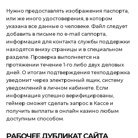
Нужно предоставлять изображения паспорта,
или же иного удостоверения, в котором
указана все данные о человеке. Файл следует
добавить в письме по e-mail саппорта,
информация для контакта службы поддержки
находятся внизу страницы и в специальном
разделе. Проверка выполняется на
протяжении течение 1-го либо двух деловых
дней. О итогам подтверждения техподдержка
уведомит через электронный ящик, систему
уведомлений в личном кабинете. Если
информация успешно верифицированы,
геймер сможет сделать запрос в Кассе и
получить выплаты в онлайн казино любым
доступным способом.
РАБОЧЕЕ ДУБЛИКАТ САЙТА