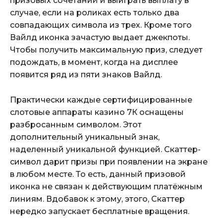
призовых сочетаний и выиграть выплату в
случае, если на роликах есть только два
совпадающих символа из трех. Кроме того
Вайлд иконка зачастую выдает джекпоты.
Чтобы получить максимальную приз, следует
подождать, в момент, когда на дисплее
появится ряд из пяти знаков Вайлд.
Практически каждые сертифицированные
слотовые аппараты казино 7К оснащены
разбросанным символом. Этот
дополнительный уникальный знак,
наделенный уникальной функцией. Скаттер-
символ дарит призы при появлении на экране
в любом месте. То есть, данный призовой
иконка не связан к действующим платёжным
линиям. Вдобавок к этому, этого, Скаттер
нередко запускает бесплатные вращения.