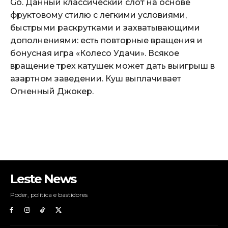
Go. Данный классический слот на основе
фруктовому стилю с легкими условиями,
быстрыми раскрутками и захватывающими
дополнениями: есть повторные вращения и
бонусная игра «Колесо Удачи». Всякое
вращение трех катушек может дать выигрыш в
азартном заведении. Куш выплачивает
Огненный Джокер.
Leste News
Poder, política e bastidores