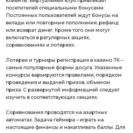
клиенты. Виртуальный клуб привлекает
посетителей специальными бонусами.
Постоянных пользователей ждут бонусы на
вклады или повторные пополнения, рефанд
или возврат денег. Кроме того они могут
включаться в регулярных акциях,
соревнованиях и лотереях.
Лотереи и турниры регистрация в казино 7К –
самые популярные формы досуга. Указанные
конкурсы варьируются правилами, порядком
проведения и выдачей призов, объемом
приза. С развернутой информацией следует
изучить в соответствующих секциях.
Соревнования проводятся на азартных
автоматах. Задача геймера – играть на
настоящие финансы и накапливать баллы. Для