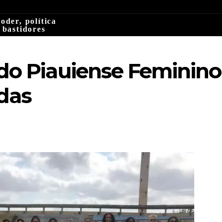
oder, política
 bastidores
 do Piauiense Feminin
das