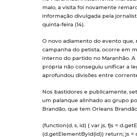
maio, a visita foi novamente remar
informação divulgada pela jornalist
quinta-feira (14).
O novo adiamento do evento que, n
campanha do petista, ocorre em me
interno do partido no Maranhão. A
própria não conseguiu unificar a l
aprofundou divisões entre corrente
Nos bastidores e publicamente, s
um palanque alinhado ao grupo pol
Brandão, que tem Orleans Brandão
(function(d, s, id) { var js, fjs = d.
(d.getElementById(id)) return; js = d