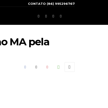
CONTATO (86) 995296767
ao MA pela