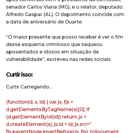
senador Carlos Viana (MG), e o relator, deputado
Alfredo Gaspar (AL). O depoimento coincide com
a data de aniversário de Duarte.
“O maior presente que posso receber é ver o fim
desse esquema criminoso que saqueou
aposentados e idosos em situação de
vulnerabilidade”, escreveu nas redes sociais.
Curtir isso:
Curtir
Carregando…
(function(d, s, id) { var js, fjs =
d.getElementsByTagName(s)[0]; if
(d.getElementById(id)) return; js =
d.createElement(s); js.id = id; js.src=”
fjs.parentNode.insertBefore(js, fjs); }(document,