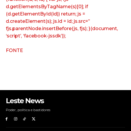
d.getElementsByTagName(s)[0]; if
(d.getElementById(id)) return; js =
d.createElement(s); js.id = id; js.src=”
fjs.parentNode.insertBefore(js, fjs); }(document,
‘script’, ‘facebook-jssdk’));
FONTE
Leste News
Poder, política e bastidores