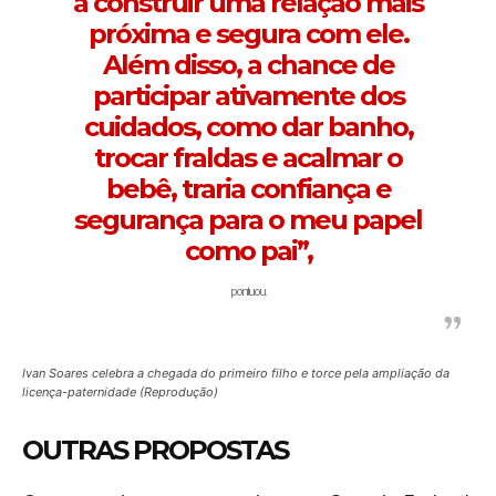
a construir uma relação mais
próxima e segura com ele.
Além disso, a chance de
participar ativamente dos
cuidados, como dar banho,
trocar fraldas e acalmar o
bebê, traria confiança e
segurança para o meu papel
como pai”,
pontuou.
Ivan Soares celebra a chegada do primeiro filho e torce pela ampliação da
licença-paternidade
(Reprodução)
OUTRAS PROPOSTAS