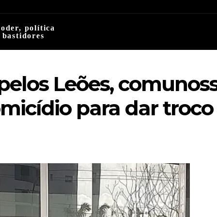
oder, política
 bastidores
pelos Leões, comunosso
icídio para dar troc