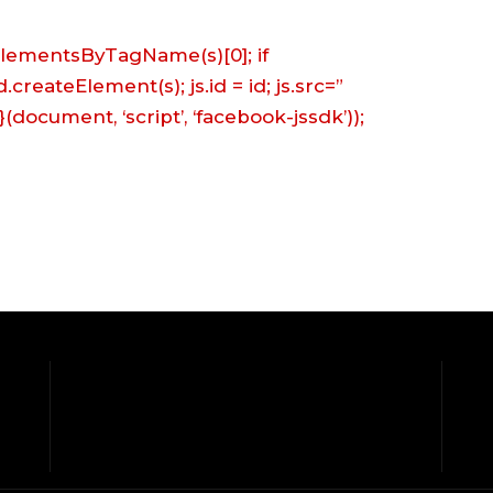
getElementsByTagName(s)[0]; if
.createElement(s); js.id = id; js.src=”
}(document, ‘script’, ‘facebook-jssdk’));