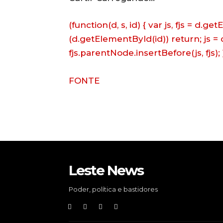
(function(d, s, id) { var js, fjs = d.
(d.getElementById(id)) return; js = d
fjs.parentNode.insertBefore(js, fjs); 
FONTE
Leste News
Poder, política e bastidores