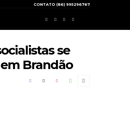
CONTATO (86) 995296767
cialistas se
o em Brandão