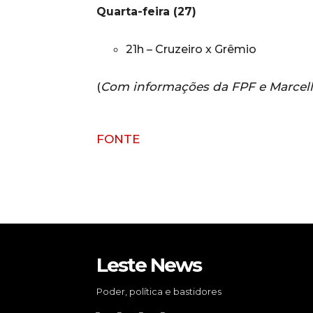
Quarta-feira (27)
21h – Cruzeiro x Grêmio
(
Com informações da FPF e Marcell
FONTE
Leste News
Poder, política e bastidores