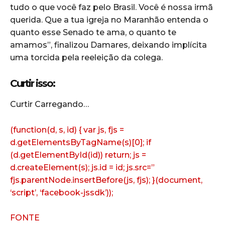
tudo o que você faz pelo Brasil. Você é nossa irmã
querida. Que a tua igreja no Maranhão entenda o
quanto esse Senado te ama, o quanto te
amamos”, finalizou Damares, deixando implícita
uma torcida pela reeleição da colega.
Curtir isso:
Curtir
Carregando…
(function(d, s, id) { var js, fjs =
d.getElementsByTagName(s)[0]; if
(d.getElementById(id)) return; js =
d.createElement(s); js.id = id; js.src=”
fjs.parentNode.insertBefore(js, fjs); }(document,
‘script’, ‘facebook-jssdk’));
FONTE