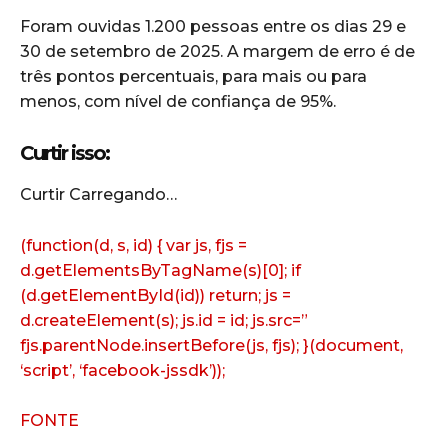
Foram ouvidas 1.200 pessoas entre os dias 29 e
30 de setembro de 2025. A margem de erro é de
três pontos percentuais, para mais ou para
menos, com nível de confiança de 95%.
Curtir isso:
Curtir
Carregando…
(function(d, s, id) { var js, fjs =
d.getElementsByTagName(s)[0]; if
(d.getElementById(id)) return; js =
d.createElement(s); js.id = id; js.src=”
fjs.parentNode.insertBefore(js, fjs); }(document,
‘script’, ‘facebook-jssdk’));
FONTE