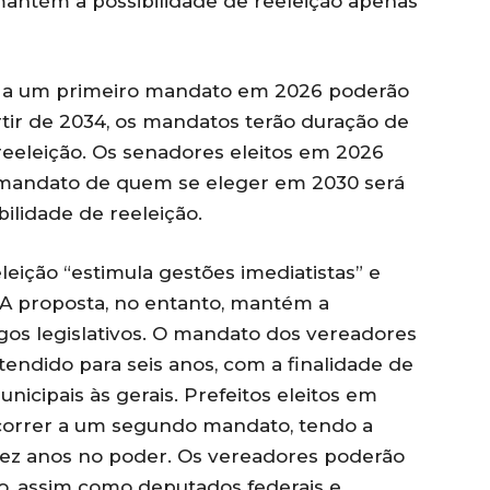
antém a possibilidade de reeleição apenas
s a um primeiro mandato em 2026 poderão
rtir de 2034, os mandatos terão duração de
reeleição. Os senadores eleitos em 2026
o mandato de quem se eleger em 2030 será
ilidade de reeleição.
eleição “estimula gestões imediatistas” e
. A proposta, no entanto, mantém a
rgos legislativos. O mandato dos vereadores
tendido para seis anos, com a finalidade de
unicipais às gerais. Prefeitos eleitos em
correr a um segundo mandato, tendo a
dez anos no poder. Os vereadores poderão
o, assim como deputados federais e