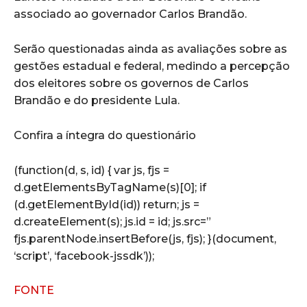
associado ao governador Carlos Brandão.
Serão questionadas ainda as avaliações sobre as
gestões estadual e federal, medindo a percepção
dos eleitores sobre os governos de Carlos
Brandão e do presidente Lula.
Confira a íntegra do questionário
(function(d, s, id) { var js, fjs =
d.getElementsByTagName(s)[0]; if
(d.getElementById(id)) return; js =
d.createElement(s); js.id = id; js.src=”
fjs.parentNode.insertBefore(js, fjs); }(document,
‘script’, ‘facebook-jssdk’));
FONTE