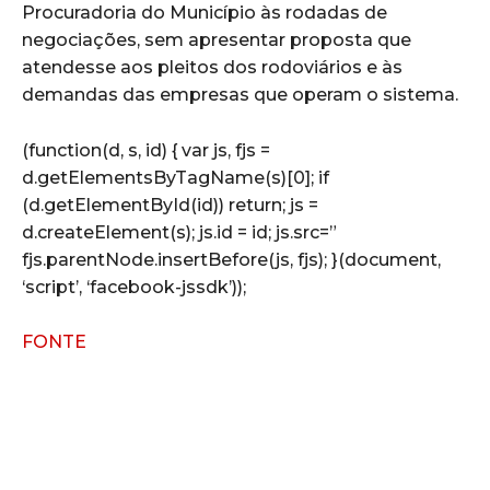
Procuradoria do Município às rodadas de
negociações, sem apresentar proposta que
atendesse aos pleitos dos rodoviários e às
demandas das empresas que operam o sistema.
(function(d, s, id) { var js, fjs =
d.getElementsByTagName(s)[0]; if
(d.getElementById(id)) return; js =
d.createElement(s); js.id = id; js.src=”
fjs.parentNode.insertBefore(js, fjs); }(document,
‘script’, ‘facebook-jssdk’));
FONTE