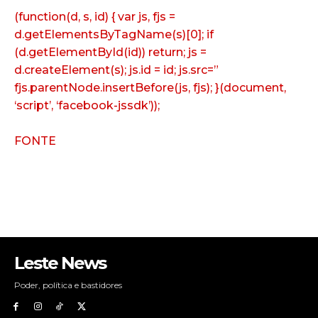
(function(d, s, id) { var js, fjs =
d.getElementsByTagName(s)[0]; if
(d.getElementById(id)) return; js =
d.createElement(s); js.id = id; js.src=”
fjs.parentNode.insertBefore(js, fjs); }(document,
‘script’, ‘facebook-jssdk’));
FONTE
Leste News
Poder, política e bastidores